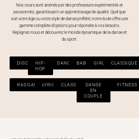
Nos cours sont animés par des professeurs expérimentés et
passionnés, garantissant un apprentissage de qualité. Quel que
soit votre âge ou votre style de danse préféré, notre école offre une
gamme complète d’options pour répondre à vos besoins.
Rejoignez-nous et découvrez le monde dynamique de la danse et
du sport.
DISCO
HIP-
DANCE
BABY
GIRLY
CLASSIQUE
HOP
RAGGAETON
LYRICAL
CLASSIQUE
DANSE
FITNESS
EN
COUPLE