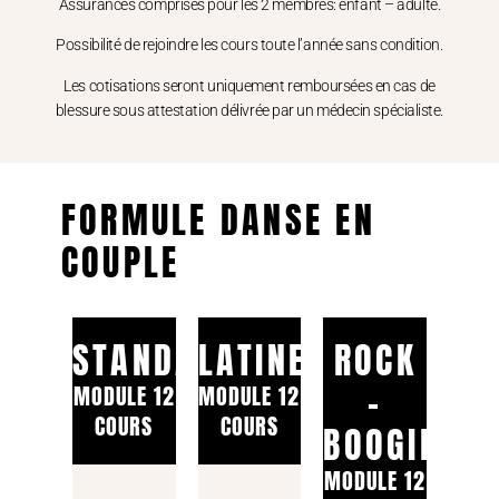
Assurances comprises pour les 2 membres: enfant – adulte.
Possibilité de rejoindre les cours toute l’année sans condition.
Les cotisations seront uniquement remboursées en cas de
blessure sous attestation délivrée par un médecin spécialiste.
FORMULE DANSE EN
COUPLE
STANDARDS
LATINES
ROCK
-
MODULE 12
MODULE 12
COURS
COURS
BOOGIE
MODULE 12