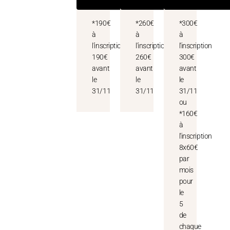
*190€
*260€
*300€
à
à
à
l'inscription
l'inscription
l'inscription
190€
260€
300€
avant
avant
avant
le
le
le
31/11
31/11
31/11
ou
*160€
à
l'inscription
8x60€
par
mois
pour
le
5
de
chaque