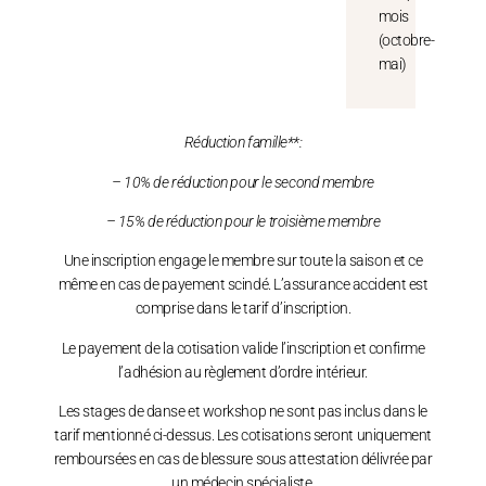
mois
(octobre-
mai)
Réduction famille**:
– 10% de réduction pour le second membre
– 15% de réduction pour le troisième membre
Une inscription engage le membre sur toute la saison et ce
même en cas de payement scindé. L’assurance accident est
comprise dans le tarif d’inscription.
Le payement de la cotisation valide l’inscription et confirme
l’adhésion au règlement d’ordre intérieur.
Les stages de danse et workshop ne sont pas inclus dans le
tarif mentionné ci-dessus. Les cotisations seront uniquement
remboursées en cas de blessure sous attestation délivrée par
un médecin spécialiste.