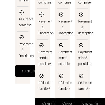
famille**
comprise
comprise
comprise
Assurance
Payement
Payement
Payement
comprise
à
à
à
l'inscription
l'inscription
l'inscription
Payement
à
Payement
Payement
Payement
l'inscription
scindé
scindé
scindé
possible*
possible*
possible*
S'INSCRIRE
Réduction
Réduction
Réduction
famille**
famille**
famille**
S'INSCRIRE
S'INSCRIRE
S'INSCRIRE