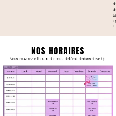
d
d
Le
U
!
NOS HORAIRES
Vous trouverez ici l’horaire des cours de l’école de danse Level Up.