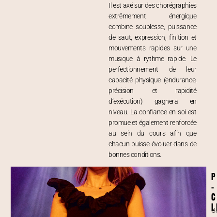
Il est axé sur des chorégraphies
extrêmement énergique
combine souplesse, puissance
de saut, expression, finition et
mouvements rapides sur une
musique à rythme rapide. Le
perfectionnement de leur
capacité physique (endurance,
précision et rapidité
d’exécution) gagnera en
niveau. La confiance en soi est
promue et également renforcée
au sein du cours afin que
chacun puisse évoluer dans de
bonnes conditions.
P
-
C
L
C